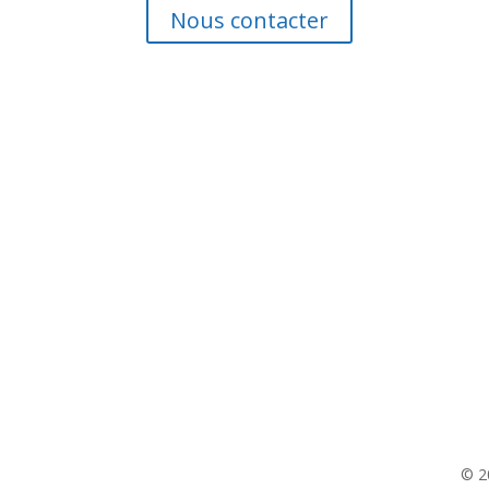
Nous contacter
Address
Rue du Centre 11,
1457 Walhain-St-Paul
© 2