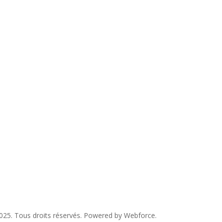
Téléphone
02/880.57.63
025. Tous droits réservés. Powered by Webforce.
Politique confidentia